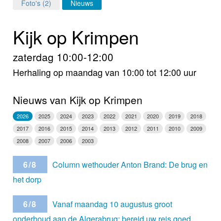
Home
Foto's (2)
Nieuws
Programma's
Kijk op Krimpen
Nieuws
zaterdag 10:00-12:00
Herhaling op maandag van 10:00 tot 12:00 uur
Foto's
Video
Nieuws van Kijk op Krimpen
2026
2025
2024
2023
2022
2021
2020
2019
2018
Webcam
2017
2016
2015
2014
2013
2012
2011
2010
2009
2008
2007
2006
2003
Info
6/8
Column wethouder Anton Brand: De brug en
het dorp
6/8
Vanaf maandag 10 augustus groot
onderhoud aan de Algerabrug: bereid uw reis goed