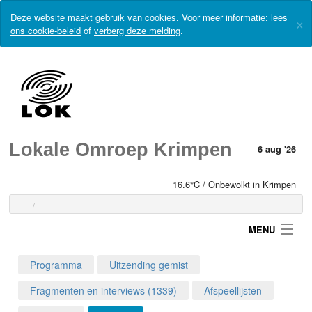
Deze website maakt gebruik van cookies. Voor meer informatie:
lees
×
ons cookie-beleid
of
verberg deze melding
.
Lokale Omroep Krimpen
6 aug '26
16.6°C / Onbewolkt in Krimpen
-
-
MENU
Programma
Uitzending gemist
Login
Fragmenten en interviews (1339)
Afspeellijsten