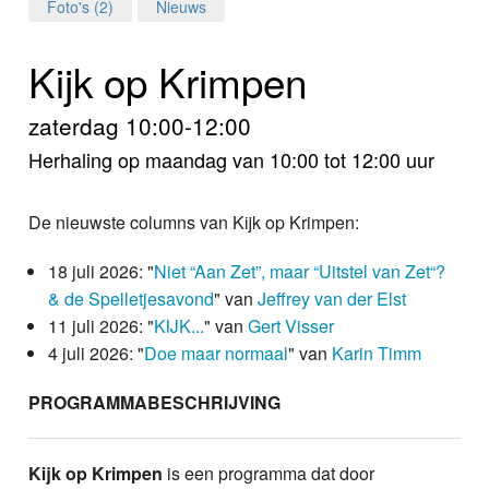
Home
Foto's (2)
Nieuws
Programma's
Kijk op Krimpen
Nieuws
zaterdag 10:00-12:00
Herhaling op maandag van 10:00 tot 12:00 uur
Foto's
Video
De nieuwste columns van Kijk op Krimpen:
Webcam
18 juli 2026: "
Niet “Aan Zet”, maar “Uitstel van Zet“?
& de Spelletjesavond
" van
Jeffrey van der Elst
Info
11 juli 2026: "
KIJK...
" van
Gert Visser
4 juli 2026: "
Doe maar normaal
" van
Karin Timm
PROGRAMMABESCHRIJVING
Kijk op Krimpen
is een programma dat door