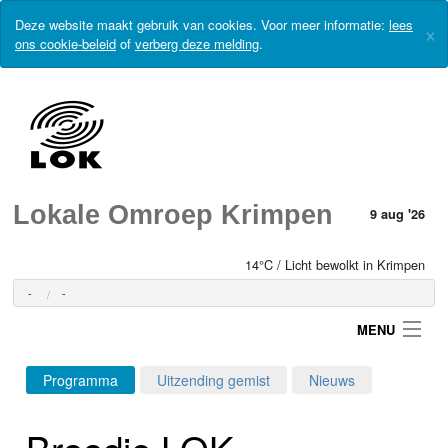
Deze website maakt gebruik van cookies. Voor meer informatie:
lees
×
ons cookie-beleid
of
verberg deze melding
.
Lokale Omroep Krimpen
9 aug '26
14°C / Licht bewolkt in Krimpen
-
-
MENU
Programma
Uitzending gemist
Nieuws
Login
Broodje LOK