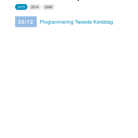
2015
2014
2008
Luister LOK Live
Donderdag
26/12
Programmering Tweede Kerstdag
LOK schijf
Vrijdag
Oude LOK programma's
Zaterdag
Zondag