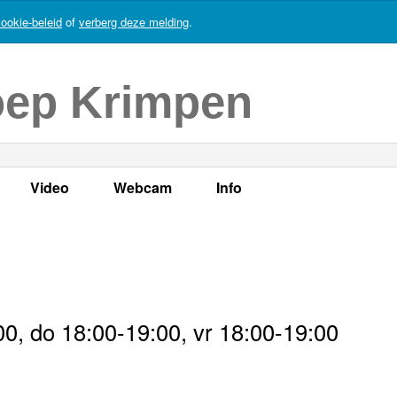
ookie-beleid
of
verberg deze melding
.
oep Krimpen
Video
Webcam
Info
s
en
LOK TV
Live webcam
Adres, telefoonnummer en
enten
LOK TV live
Opnames webcam
Adverteren
mma's
Video Krimpen aan den IJssel
Persberichten
0, do 18:00-19:00, vr 18:00-19:00
nboek
Bestuur
Vacatures