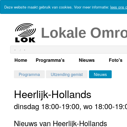
Deze website maakt gebruik van cookies. Voor meer informatie:
lees ons c
Lokale Omr
-
-
Home
Programma's
Nieuws
Foto's
Alle dagen
Actueel Lokaal Nieuw
Algeme
Programma
Uitzending gemist
Nieuws
Weekschema
LOK nieuws
Evenem
Heerlijk-Hollands
Per dag
Kabelkrant
Progra
Maandag
dinsdag 18:00-19:00, wo 18:00-19:0
Alle programma's
Columns
Smoele
Dinsdag
Nieuws van Heerlijk-Hollands
Uitzending gemist?
RSS feed
Woensdag