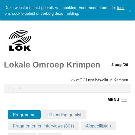
Deze website maakt gebruik van cookies. Voor meer informatie:
lees
×
ons cookie-beleid
of
verberg deze melding
.
Lokale Omroep Krimpen
8 aug '26
25.2°C / Licht bewolkt in Krimpen
-
-
MENU
Programma
Uitzending gemist
Login
Fragmenten en interviews (361)
Afspeellijsten