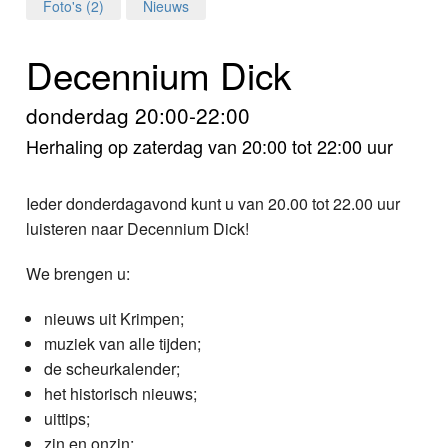
Home
Foto's (2)
Nieuws
Programma's
Decennium Dick
Nieuws
donderdag 20:00-22:00
Herhaling op zaterdag van 20:00 tot 22:00 uur
Foto's
Video
Ieder donderdagavond kunt u van 20.00 tot 22.00 uur
luisteren naar Decennium Dick!
Webcam
We brengen u:
Info
nieuws uit Krimpen;
muziek van alle tijden;
de scheurkalender;
het historisch nieuws;
uittips;
zin en onzin;