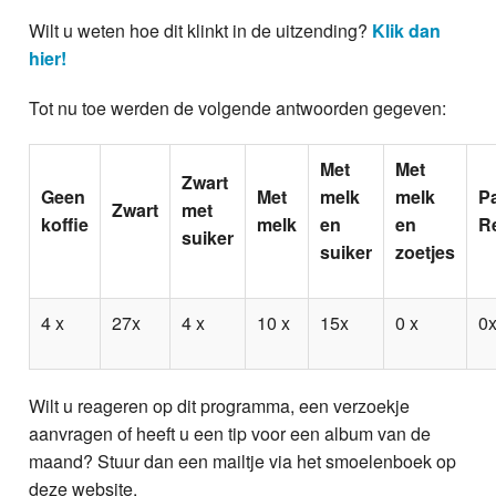
Wilt u weten hoe dit klinkt in de uitzending?
Klik dan
hier!
Tot nu toe werden de volgende antwoorden gegeven:
Met
Met
Zwart
Geen
Met
melk
melk
P
Zwart
met
koffie
melk
en
en
R
suiker
suiker
zoetjes
4 x
27x
4 x
10 x
15x
0 x
0
Wilt u reageren op dit programma, een verzoekje
aanvragen of heeft u een tip voor een album van de
maand? Stuur dan een mailtje via het smoelenboek op
deze website.