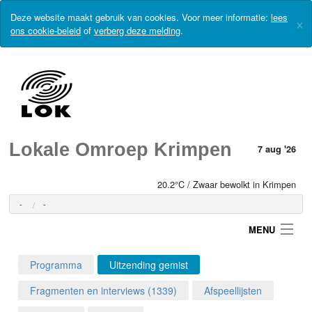
Deze website maakt gebruik van cookies. Voor meer informatie:
lees
×
ons cookie-beleid
of
verberg deze melding
.
Lokale Omroep Krimpen
7 aug '26
20.2°C / Zwaar bewolkt in Krimpen
-
-
MENU
Programma
Uitzending gemist
Login
Fragmenten en interviews (1339)
Afspeellijsten