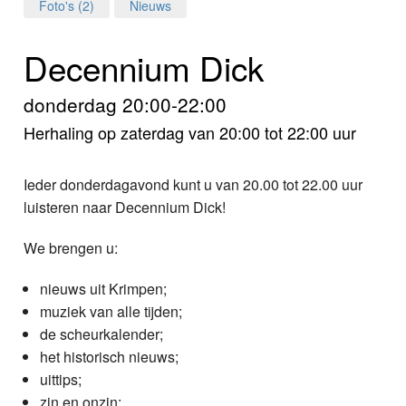
Home
Foto's (2)
Nieuws
Programma's
Decennium Dick
Nieuws
donderdag 20:00-22:00
Herhaling op zaterdag van 20:00 tot 22:00 uur
Foto's
Video
Ieder donderdagavond kunt u van 20.00 tot 22.00 uur
luisteren naar Decennium Dick!
Webcam
We brengen u:
Info
nieuws uit Krimpen;
muziek van alle tijden;
de scheurkalender;
het historisch nieuws;
uittips;
zin en onzin;