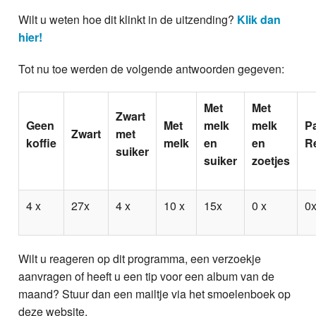
Wilt u weten hoe dit klinkt in de uitzending?
Klik dan
hier!
Tot nu toe werden de volgende antwoorden gegeven:
Met
Met
Zwart
Geen
Met
melk
melk
P
Zwart
met
koffie
melk
en
en
R
suiker
suiker
zoetjes
4 x
27x
4 x
10 x
15x
0 x
0
Wilt u reageren op dit programma, een verzoekje
aanvragen of heeft u een tip voor een album van de
maand? Stuur dan een mailtje via het smoelenboek op
deze website.