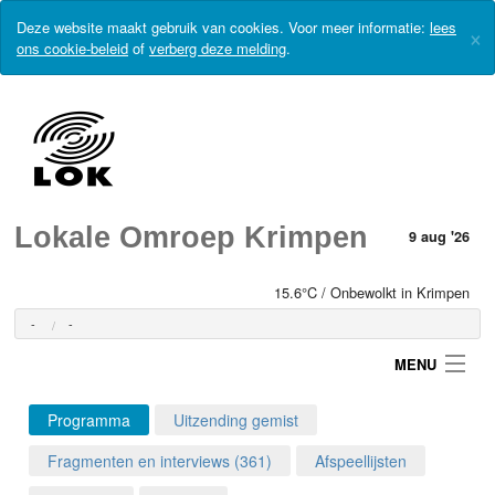
Deze website maakt gebruik van cookies. Voor meer informatie:
lees
×
ons cookie-beleid
of
verberg deze melding
.
Lokale Omroep Krimpen
9 aug '26
15.6°C / Onbewolkt in Krimpen
-
-
MENU
Programma
Uitzending gemist
Login
Fragmenten en interviews (361)
Afspeellijsten