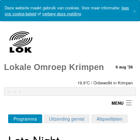
Deze website maakt gebruik van cookies. Voor meer informatie:
lees
×
ons cookie-beleid
of
verberg deze melding
.
Lokale Omroep Krimpen
6 aug '26
19.9°C / Onbewolkt in Krimpen
-
-
MENU
Programma
Uitzending gemist
Afspeellijsten
Login
Late Night