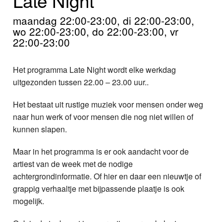
Home
maandag 22:00-23:00, di 22:00-23:00,
Programma's
wo 22:00-23:00, do 22:00-23:00, vr
22:00-23:00
Nieuws
Het programma Late Night wordt elke werkdag
Foto's
uitgezonden tussen 22.00 – 23.00 uur..
Video
Het bestaat uit rustige muziek voor mensen onder weg
naar hun werk of voor mensen die nog niet willen of
Webcam
kunnen slapen.
Info
Maar in het programma is er ook aandacht voor de
artiest van de week met de nodige
achtergrondinformatie. Of hier en daar een nieuwtje of
grappig verhaaltje met bijpassende plaatje is ook
mogelijk.