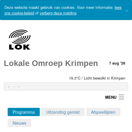
Deze website maakt gebruik van cookies. Voor meer informatie:
lees
×
ons cookie-beleid
of
verberg deze melding
.
Lokale Omroep Krimpen
7 aug '26
19.3°C / Licht bewolkt in Krimpen
-
-
MENU
Programma
Uitzending gemist
Afspeellijsten
Login
Nieuws