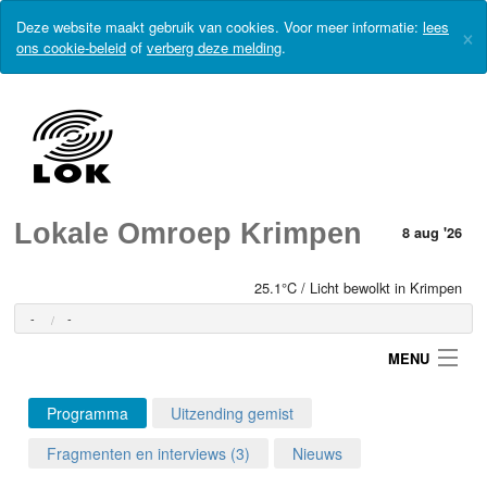
Deze website maakt gebruik van cookies. Voor meer informatie:
lees
×
ons cookie-beleid
of
verberg deze melding
.
Lokale Omroep Krimpen
8 aug '26
25.1°C / Licht bewolkt in Krimpen
-
-
MENU
Programma
Uitzending gemist
Login
Fragmenten en interviews (3)
Nieuws