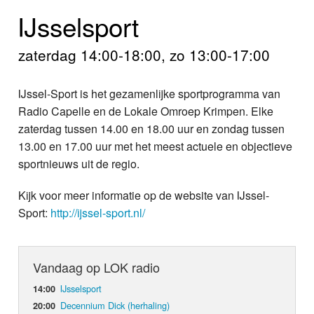
Home
IJsselsport
Programma's
zaterdag 14:00-18:00, zo 13:00-17:00
Nieuws
IJssel-Sport is het gezamenlijke sportprogramma van
Foto's
Radio Capelle en de Lokale Omroep Krimpen. Elke
zaterdag tussen 14.00 en 18.00 uur en zondag tussen
Video
13.00 en 17.00 uur met het meest actuele en objectieve
sportnieuws uit de regio.
Webcam
Kijk voor meer informatie op de website van IJssel-
Info
Sport:
http://ijssel-sport.nl/
Vandaag op LOK radio
IJsselsport
14:00
Decennium Dick (herhaling)
20:00