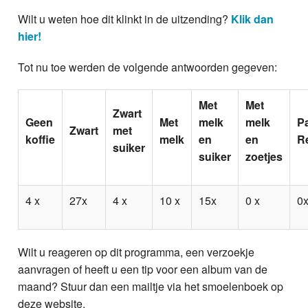
Wilt u weten hoe dit klinkt in de uitzending?
Klik dan
hier!
Tot nu toe werden de volgende antwoorden gegeven:
Met
Met
Zwart
Geen
Met
melk
melk
P
Zwart
met
koffie
melk
en
en
R
suiker
suiker
zoetjes
4 x
27x
4 x
10 x
15x
0 x
0
Wilt u reageren op dit programma, een verzoekje
aanvragen of heeft u een tip voor een album van de
maand? Stuur dan een mailtje via het smoelenboek op
deze website.