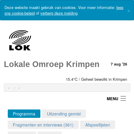
Deze website maakt gebruik van cookies. Voor meer informatie:
lees
×
ons cookie-beleid
of
verberg deze melding
.
Lokale Omroep Krimpen
7 aug '26
15.4°C / Geheel bewolkt in Krimpen
-
-
MENU
Programma
Uitzending gemist
Login
Fragmenten en interviews (361)
Afspeellijsten