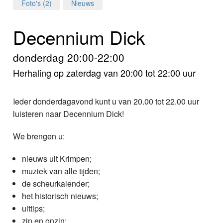
Home
Foto's (2)
Nieuws
Programma's
Decennium Dick
Nieuws
donderdag 20:00-22:00
Herhaling op zaterdag van 20:00 tot 22:00 uur
Foto's
Video
Ieder donderdagavond kunt u van 20.00 tot 22.00 uur
luisteren naar Decennium Dick!
Webcam
We brengen u:
Info
nieuws uit Krimpen;
muziek van alle tijden;
de scheurkalender;
het historisch nieuws;
uittips;
zin en onzin;