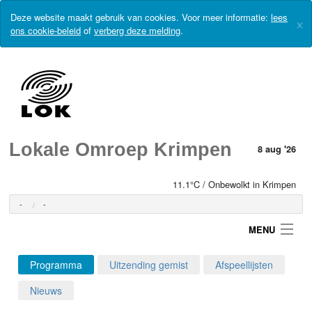
Deze website maakt gebruik van cookies. Voor meer informatie:
lees
×
ons cookie-beleid
of
verberg deze melding
.
Lokale Omroep Krimpen
8 aug '26
11.1°C / Onbewolkt in Krimpen
-
-
MENU
Programma
Uitzending gemist
Afspeellijsten
Login
Nieuws