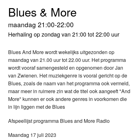
Home
Blues & More
Programma's
maandag 21:00-22:00
Nieuws
Herhaling op zondag van 21:00 tot 22:00 uur
Foto's
Blues And More wordt wekelijks uitgezonden op
maandag van 21.00 uur tot 22.00 uur. Het programma
Video
wordt vooraf samengesteld en opgenomen door Jan
van Zwienen. Het muziekgenre is vooral gericht op de
Webcam
Blues, zoals de naam van het programma ook vermeld,
maar meer in ruimere zin wat de titel ook aangeeft "And
Info
More" kunnen er ook andere genres in voorkomen die
in lijn liggen met de Blues
Afspeellijst programma Blues and More Radio
Maandag 17 juli 2023