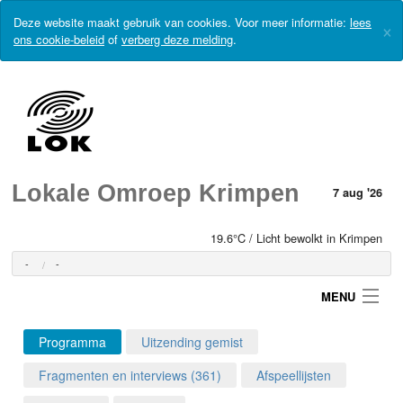
Deze website maakt gebruik van cookies. Voor meer informatie:
lees
×
ons cookie-beleid
of
verberg deze melding
.
Lokale Omroep Krimpen
7 aug '26
19.6°C / Licht bewolkt in Krimpen
-
-
MENU
Programma
Uitzending gemist
Login
Fragmenten en interviews (361)
Afspeellijsten