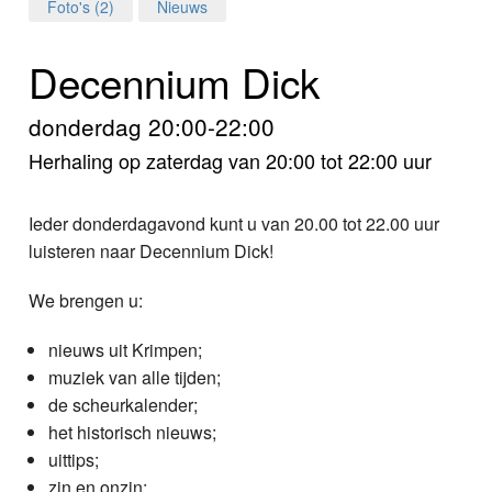
Home
Foto's (2)
Nieuws
Programma's
Decennium Dick
Nieuws
donderdag 20:00-22:00
Herhaling op zaterdag van 20:00 tot 22:00 uur
Foto's
Video
Ieder donderdagavond kunt u van 20.00 tot 22.00 uur
luisteren naar Decennium Dick!
Webcam
We brengen u:
Info
nieuws uit Krimpen;
muziek van alle tijden;
de scheurkalender;
het historisch nieuws;
uittips;
zin en onzin;