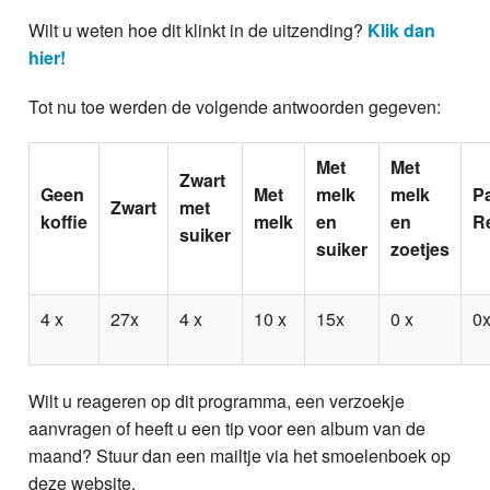
Wilt u weten hoe dit klinkt in de uitzending?
Klik dan
hier!
Tot nu toe werden de volgende antwoorden gegeven:
Met
Met
Zwart
Geen
Met
melk
melk
P
Zwart
met
koffie
melk
en
en
R
suiker
suiker
zoetjes
4 x
27x
4 x
10 x
15x
0 x
0
Wilt u reageren op dit programma, een verzoekje
aanvragen of heeft u een tip voor een album van de
maand? Stuur dan een mailtje via het smoelenboek op
deze website.