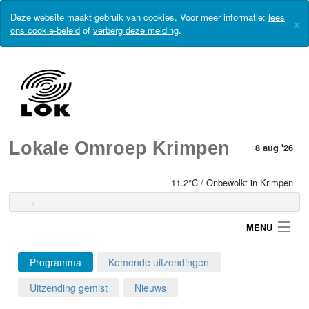
Deze website maakt gebruik van cookies. Voor meer informatie:
lees
×
ons cookie-beleid
of
verberg deze melding
.
Lokale Omroep Krimpen
8 aug '26
11.2°C / Onbewolkt in Krimpen
-
-
MENU
Programma
Komende uitzendingen
Login
Uitzending gemist
Nieuws