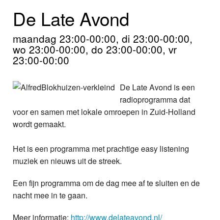
Home
De Late Avond
Programma's
maandag 23:00-00:00, di 23:00-00:00,
wo 23:00-00:00, do 23:00-00:00, vr
Nieuws
23:00-00:00
Foto's
De Late Avond is een
Video
radioprogramma dat
voor en samen met lokale omroepen in Zuid-Holland
Webcam
wordt gemaakt.
Info
Het is een programma met prachtige easy listening
muziek en nieuws uit de streek.
Een fijn programma om de dag mee af te sluiten en de
nacht mee in te gaan.
Meer informatie:
http://www.delateavond.nl/