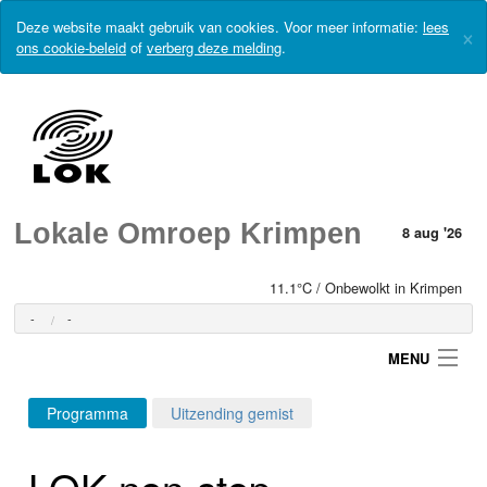
Deze website maakt gebruik van cookies. Voor meer informatie:
lees
×
ons cookie-beleid
of
verberg deze melding
.
Lokale Omroep Krimpen
8 aug '26
11.1°C / Onbewolkt in Krimpen
-
-
MENU
Programma
Uitzending gemist
Login
LOK non-stop