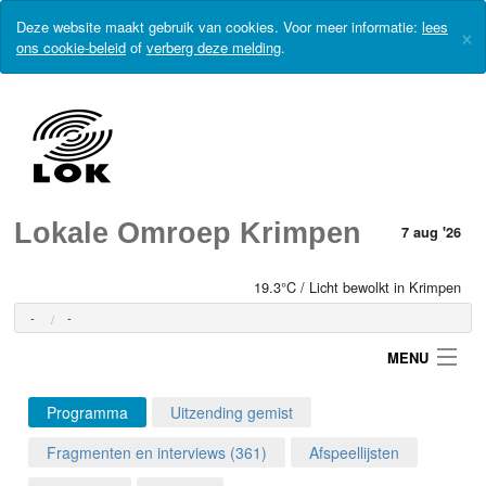
Deze website maakt gebruik van cookies. Voor meer informatie:
lees
×
ons cookie-beleid
of
verberg deze melding
.
Lokale Omroep Krimpen
7 aug '26
19.3°C / Licht bewolkt in Krimpen
-
-
MENU
Programma
Uitzending gemist
Login
Fragmenten en interviews (361)
Afspeellijsten