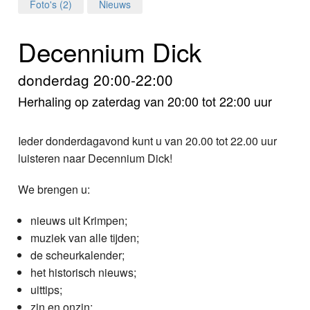
Home
Foto's (2)
Nieuws
Programma's
Decennium Dick
Nieuws
donderdag 20:00-22:00
Herhaling op zaterdag van 20:00 tot 22:00 uur
Foto's
Video
Ieder donderdagavond kunt u van 20.00 tot 22.00 uur
luisteren naar Decennium Dick!
Webcam
We brengen u:
Info
nieuws uit Krimpen;
muziek van alle tijden;
de scheurkalender;
het historisch nieuws;
uittips;
zin en onzin;