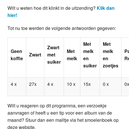
Wilt u weten hoe dit klinkt in de uitzending?
Klik dan
hier!
Tot nu toe werden de volgende antwoorden gegeven:
Met
Met
Zwart
Geen
Met
melk
melk
P
Zwart
met
koffie
melk
en
en
R
suiker
suiker
zoetjes
4 x
27x
4 x
10 x
15x
0 x
0
Wilt u reageren op dit programma, een verzoekje
aanvragen of heeft u een tip voor een album van de
maand? Stuur dan een mailtje via het smoelenboek op
deze website.