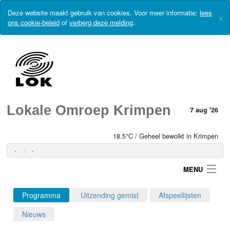
Deze website maakt gebruik van cookies. Voor meer informatie:
lees
×
ons cookie-beleid
of
verberg deze melding
.
Lokale Omroep Krimpen
7 aug '26
18.5°C / Geheel bewolkt in Krimpen
-
-
MENU
Programma
Uitzending gemist
Afspeellijsten
Login
Nieuws