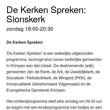
Home
De Kerken Spreken:
Programma's
Sionskerk
Nieuws
zondag 18:00-20:30
Foto's
De Kerken Spreken
Video
'De Kerken Spreken' is een wekelijks uitgezonden
programma, verzorgd door zeven kerkelijke gemeenten
Webcam
in Krimpen aan den IJssel. De deelnemende (wijk)
gemeenten zijn: de Rank, de Ark, de IJsseldijkkerk, de
Info
Sionskerk / Rehobothkerk, de Wingerd (PKN), de
Immanuëlkerk (Gereformeerd Vrijgemaakt) en de
Evangelische Gemeente Krimpen.
Het ochtendprogramma start elke zondag om 09.30 uur
en begint met een kinderprogramma met liedjes en een