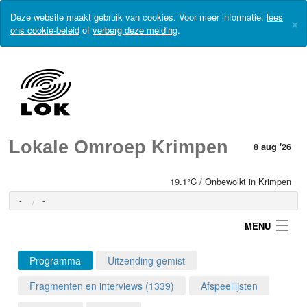
Deze website maakt gebruik van cookies. Voor meer informatie:
lees
×
ons cookie-beleid
of
verberg deze melding
.
Lokale Omroep Krimpen
8 aug '26
19.1°C / Onbewolkt in Krimpen
-
-
MENU
Programma
Uitzending gemist
Login
Fragmenten en interviews (1339)
Afspeellijsten