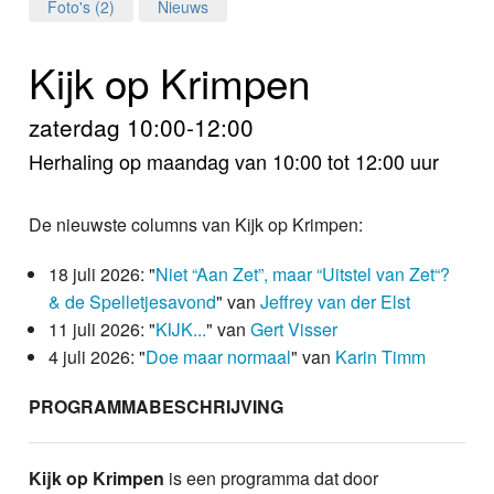
Home
Foto's (2)
Nieuws
Programma's
Kijk op Krimpen
Nieuws
zaterdag 10:00-12:00
Herhaling op maandag van 10:00 tot 12:00 uur
Foto's
Video
De nieuwste columns van Kijk op Krimpen:
Webcam
18 juli 2026: "
Niet “Aan Zet”, maar “Uitstel van Zet“?
& de Spelletjesavond
" van
Jeffrey van der Elst
Info
11 juli 2026: "
KIJK...
" van
Gert Visser
4 juli 2026: "
Doe maar normaal
" van
Karin Timm
PROGRAMMABESCHRIJVING
Kijk op Krimpen
is een programma dat door