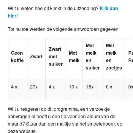
Wilt u weten hoe dit klinkt in de uitzending?
Klik dan
hier!
Tot nu toe werden de volgende antwoorden gegeven:
Met
Met
Zwart
Geen
Met
melk
melk
P
Zwart
met
koffie
melk
en
en
R
suiker
suiker
zoetjes
4 x
27x
4 x
10 x
15x
0 x
0
Wilt u reageren op dit programma, een verzoekje
aanvragen of heeft u een tip voor een album van de
maand? Stuur dan een mailtje via het smoelenboek op
deze website.