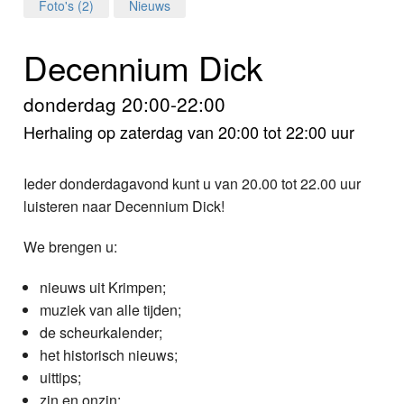
Home
Foto's (2)
Nieuws
Programma's
Decennium Dick
Nieuws
donderdag 20:00-22:00
Herhaling op zaterdag van 20:00 tot 22:00 uur
Foto's
Video
Ieder donderdagavond kunt u van 20.00 tot 22.00 uur
luisteren naar Decennium Dick!
Webcam
We brengen u:
Info
nieuws uit Krimpen;
muziek van alle tijden;
de scheurkalender;
het historisch nieuws;
uittips;
zin en onzin;