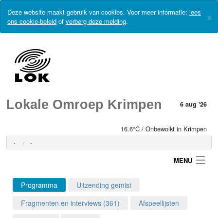
Deze website maakt gebruik van cookies. Voor meer informatie:
lees
×
ons cookie-beleid
of
verberg deze melding
.
Lokale Omroep Krimpen
6 aug '26
16.6°C / Onbewolkt in Krimpen
-
-
MENU
Programma
Uitzending gemist
Login
Fragmenten en interviews (361)
Afspeellijsten