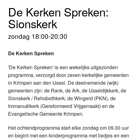
Home
De Kerken Spreken:
Programma's
Sionskerk
Nieuws
zondag 18:00-20:30
Foto's
De Kerken Spreken
Video
'De Kerken Spreken' is een wekelijks uitgezonden
programma, verzorgd door zeven kerkelijke gemeenten
Webcam
in Krimpen aan den IJssel. De deelnemende (wijk)
gemeenten zijn: de Rank, de Ark, de IJsseldijkkerk, de
Info
Sionskerk / Rehobothkerk, de Wingerd (PKN), de
Immanuëlkerk (Gereformeerd Vrijgemaakt) en de
Evangelische Gemeente Krimpen.
Het ochtendprogramma start elke zondag om 09.30 uur
en begint met een kinderprogramma met liedjes en een