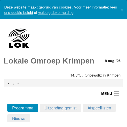
Deze website maakt gebruik van cookies. Voor meer informatie:
lees
×
ons cookie-beleid
of
verberg deze melding
.
Lokale Omroep Krimpen
8 aug '26
14.5°C / Onbewolkt in Krimpen
-
-
MENU
Programma
Uitzending gemist
Afspeellijsten
Login
Nieuws