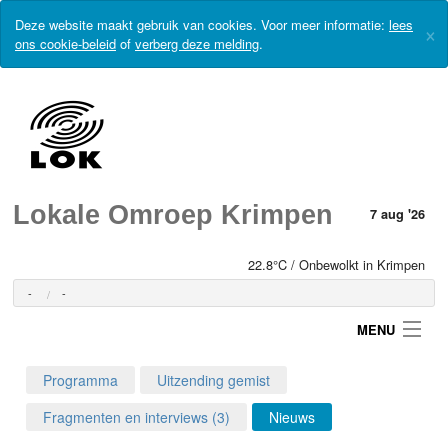
Deze website maakt gebruik van cookies. Voor meer informatie:
lees
×
ons cookie-beleid
of
verberg deze melding
.
Lokale Omroep Krimpen
7 aug '26
22.8°C / Onbewolkt in Krimpen
-
-
MENU
Programma
Uitzending gemist
Login
Fragmenten en interviews (3)
Nieuws