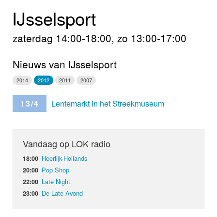
Home
IJsselsport
Programma's
zaterdag 14:00-18:00, zo 13:00-17:00
Nieuws
Nieuws van IJsselsport
Foto's
2014
2012
2011
2007
Video
13/4
Lentemarkt in het Streekmuseum
Webcam
Vandaag op LOK radio
Info
Heerlijk-Hollands
18:00
Pop Shop
20:00
Late Night
22:00
De Late Avond
23:00