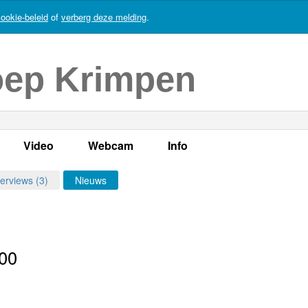
ookie-beleid
of
verberg deze melding
.
oep Krimpen
Video
Webcam
Info
s
en
LOK TV
Live webcam
Adres, telefoonnummer en
erviews (3)
Nieuws
enten
LOK TV live
Opnames webcam
Adverteren
mma's
Video Krimpen aan den IJssel
Persberichten
:00
nboek
Bestuur
Vacatures