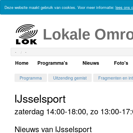
Deze website maakt gebruik van cookies. Voor meer informatie:
lees ons c
Lokale Omr
-
-
Home
Programma's
Nieuws
Foto's
Alle dagen
Actueel Lokaal Nieuw
Algeme
Programma
Uitzending gemist
Fragmenten en int
Weekschema
LOK nieuws
Evenem
IJsselsport
Per dag
Kabelkrant
Progra
Maandag
zaterdag 14:00-18:00, zo 13:00-17
Alle programma's
Columns
Smoele
Dinsdag
Nieuws van IJsselsport
Uitzending gemist?
RSS feed
Woensdag