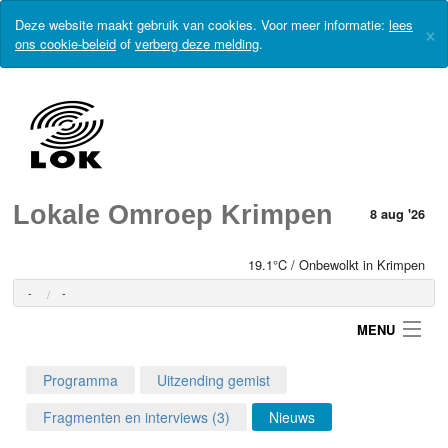
Deze website maakt gebruik van cookies. Voor meer informatie:
lees
×
ons cookie-beleid
of
verberg deze melding
.
Lokale Omroep Krimpen
8 aug '26
19.1°C / Onbewolkt in Krimpen
-
-
MENU
Programma
Uitzending gemist
Login
Fragmenten en interviews (3)
Nieuws