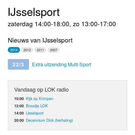
Home
IJsselsport
Programma's
zaterdag 14:00-18:00, zo 13:00-17:00
Nieuws
Nieuws van IJsselsport
Foto's
2014
2012
2011
2007
Video
22/3
Extra uitzending Multi-Sport
Webcam
Vandaag op LOK radio
Info
Kijk op Krimpen
10:00
Broodje LOK
12:00
IJsselsport
14:00
Decennium Dick (herhaling)
20:00