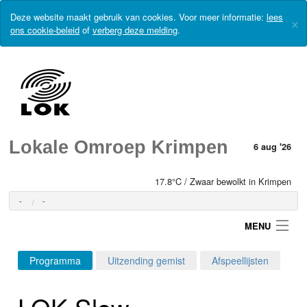
Deze website maakt gebruik van cookies. Voor meer informatie:
lees
×
ons cookie-beleid
of
verberg deze melding
.
Lokale Omroep Krimpen
6 aug '26
17.8°C / Zwaar bewolkt in Krimpen
-
-
MENU
Programma
Uitzending gemist
Afspeellijsten
Login
LOK Slow