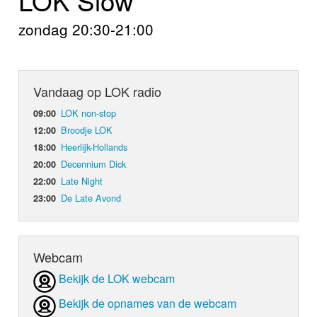
Home
zondag 20:30-21:00
Programma's
Nieuws
Vandaag op LOK radio
Foto's
LOK non-stop
09:00
Broodje LOK
12:00
Video
Heerlijk-Hollands
18:00
Decennium Dick
20:00
Webcam
Late Night
22:00
De Late Avond
23:00
Info
Webcam
Bekijk de LOK webcam
Bekijk de opnames van de webcam