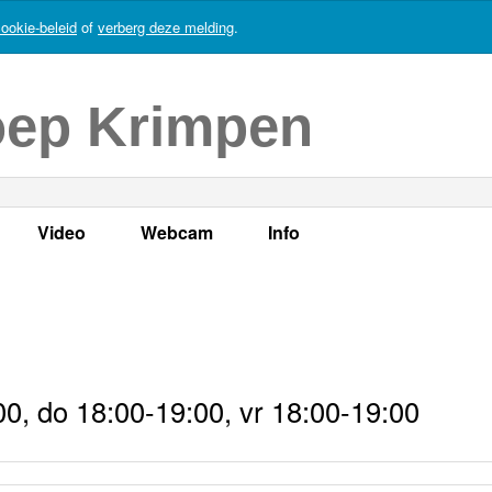
ookie-beleid
of
verberg deze melding
.
oep Krimpen
Video
Webcam
Info
s
en
LOK TV
Live webcam
Adres, telefoonnummer en
enten
LOK TV live
Opnames webcam
Adverteren
mma's
Video Krimpen aan den IJssel
Persberichten
0, do 18:00-19:00, vr 18:00-19:00
nboek
Bestuur
Vacatures