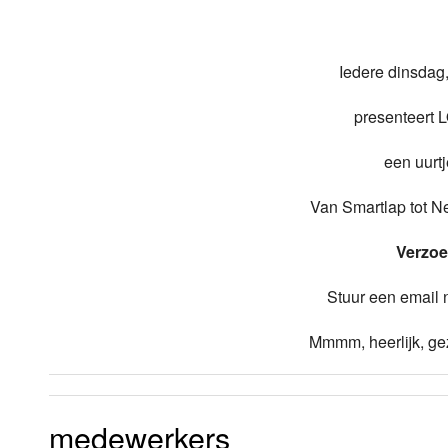
Luister LOK Live
Donderdag
Iedere dinsdag
LOK schijf
Vrijdag
presenteert 
Oude LOK programma's
Zaterdag
een uurt
Zondag
Van Smartlap tot Ne
Verzoe
Stuur een email
Mmmm, heerlijk, gez
medewerkers