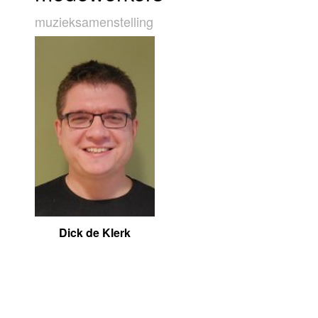
muziek­sa­men­stel­ling
Dick de Klerk