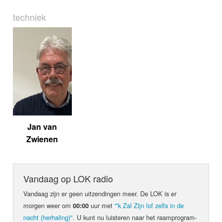
techniek
Jan van
Zwienen
Vandaag op LOK radio
Vandaag zijn er geen uit­zen­din­gen meer. De LOK is er
morgen weer om
uur met
"'k Zal Zijn lof zelfs in de
00:00
nacht (herhaling)"
. U kunt nu luis­teren naar het raam­pro­gram­