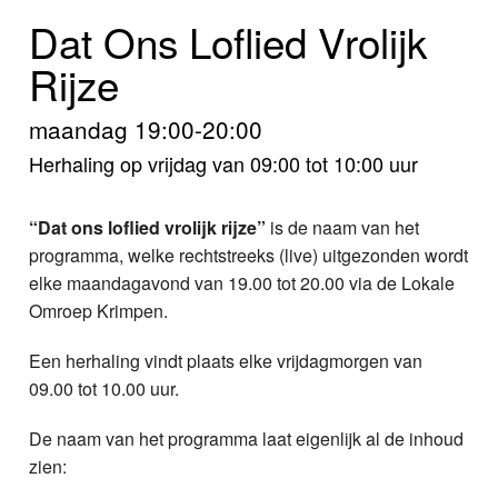
Home
Dat Ons Loflied Vrolijk
Programma's
Rijze
Nieuws
maandag 19:00-20:00
Herhaling op vrijdag van 09:00 tot 10:00 uur
Foto's
Video
“Dat ons loflied vrolijk rijze”
is de naam van het
programma, welke rechtstreeks (live) uitgezonden wordt
Webcam
elke maandagavond van 19.00 tot 20.00 via de Lokale
Omroep Krimpen.
Info
Een herhaling vindt plaats elke vrijdagmorgen van
09.00 tot 10.00 uur.
De naam van het programma laat eigenlijk al de inhoud
zien: