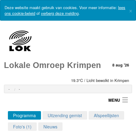
Deze website maakt gebruik van cookies. Voor meer informatie:
lees
×
ons cookie-beleid
of
verberg deze melding
.
Lokale Omroep Krimpen
8 aug '26
19.3°C / Licht bewolkt in Krimpen
-
-
MENU
Programma
Uitzending gemist
Afspeellijsten
Login
Foto's (1)
Nieuws