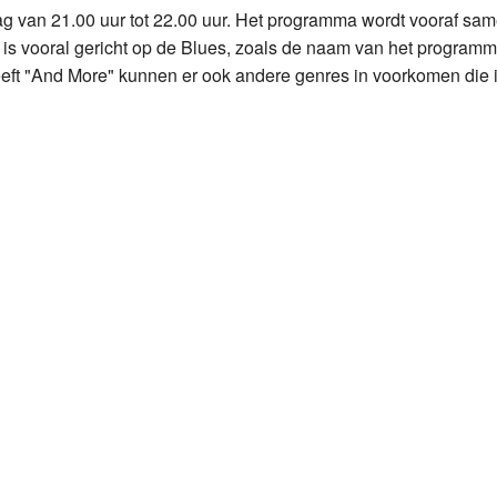
 van 21.00 uur tot 22.00 uur. Het programma wordt vooraf sa
Programmabeleid Bepalen
s vooral gericht op de Blues, zoals de naam van het program
eeft "And More" kunnen er ook andere genres in voorkomen die in
Weerman
Over Krimpen a/d IJssel