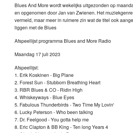
Blues And More wordt wekelijks uitgezonden op maandag
Luister LOK Live
Donderdag
en opgenomen door Jan van Zwienen. Het muziekgenre i
vermeld, maar meer in ruimere zin wat de titel ook aang
LOK schijf
Vrijdag
liggen met de Blues
Oude LOK programma's
Zaterdag
Afspeellijst programma Blues and More Radio
Zondag
Maandag 17 juli 2023
Afspeellijst:
1. Erik Koskinen - Big Plane
2. Forest Sun - Stubborn Breathing Heart
3. RBR Blues & CO - Ridin High
4. Whiskeyways - Blue Eyes
5. Fabulous Thunderbirds - Two Time My Lovin'
6. Lucky Peterson - Who been talking
7. Dr. Feelgood - You gotta help me
8. Eric Clapton & BB King - Ten long Years 4