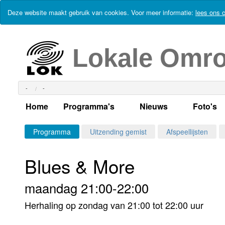
Deze website maakt gebruik van cookies. Voor meer informatie:
lees ons c
Lokale Omr
-
-
Home
Programma's
Nieuws
Foto's
Alle dagen
Actueel Lokaal Nieuw
Algeme
Programma
Uitzending gemist
Afspeellijsten
Weekschema
LOK nieuws
Evenem
Blues & More
Per dag
Kabelkrant
Progra
Maandag
maandag 21:00-22:00
Alle programma's
Columns
Smoele
Dinsdag
Herhaling op zondag van 21:00 tot 22:00 uur
Uitzending gemist?
RSS feed
Woensdag