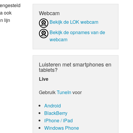
mengesteld
d Orgaan
Webcam
ma ook
 lijn
Bekijk de LOK webcam
Bekijk de opnames van de
webcam
Luisteren met smartphones en
tablets?
Live
Gebruik
TuneIn
voor
Android
BlackBerry
iPhone / iPad
Windows Phone