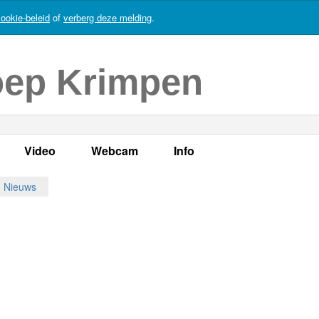
ookie-beleid
of
verberg deze melding
.
oep Krimpen
Video
Webcam
Info
s
en
LOK TV
Live webcam
Adres, telefoonnummer en
Nieuws
enten
LOK TV live
Opnames webcam
Adverteren
mma's
Video Krimpen aan den IJssel
Persberichten
nboek
Bestuur
Vacatures