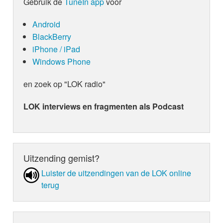
Gebruik de
TuneIn app
voor
Android
BlackBerry
iPhone / iPad
Windows Phone
en zoek op "LOK radio"
LOK interviews en fragmenten als Podcast
Uitzending gemist?
Luister de uit­zen­din­gen van de LOK online
terug