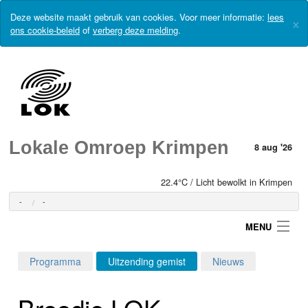
Deze website maakt gebruik van cookies. Voor meer informatie:
lees
×
ons cookie-beleid
of
verberg deze melding
.
Lokale Omroep Krimpen
8 aug '26
22.4°C / Licht bewolkt in Krimpen
-
-
MENU
Programma
Uitzending gemist
Nieuws
Login
Broodje LOK