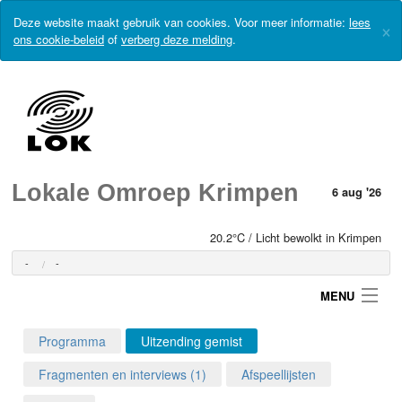
Deze website maakt gebruik van cookies. Voor meer informatie:
lees
×
ons cookie-beleid
of
verberg deze melding
.
Lokale Omroep Krimpen
6 aug '26
20.2°C / Licht bewolkt in Krimpen
-
-
MENU
Programma
Uitzending gemist
Login
Fragmenten en interviews (1)
Afspeellijsten