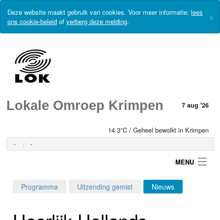
Deze website maakt gebruik van cookies. Voor meer informatie:
lees
×
ons cookie-beleid
of
verberg deze melding
.
Lokale Omroep Krimpen
7 aug '26
14.3°C / Geheel bewolkt in Krimpen
-
-
MENU
Programma
Uitzending gemist
Nieuws
Login
Heerlijk-Hollands