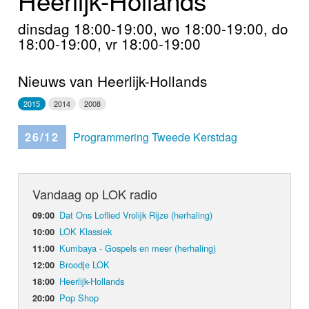
Home
dinsdag 18:00-19:00, wo 18:00-19:00, do
Programma's
18:00-19:00, vr 18:00-19:00
Nieuws
Nieuws van Heerlijk-Hollands
Foto's
2015
2014
2008
Video
26/12
Programmering Tweede Kerstdag
Webcam
Vandaag op LOK radio
Info
Dat Ons Loflied Vrolijk Rijze (herhaling)
09:00
LOK Klassiek
10:00
Kumbaya - Gospels en meer (herhaling)
11:00
Broodje LOK
12:00
Heerlijk-Hollands
18:00
Pop Shop
20:00