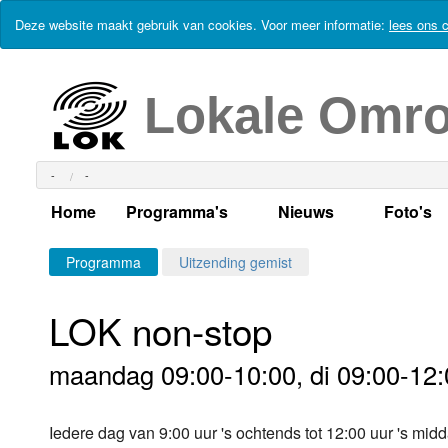
Deze website maakt gebruik van cookies. Voor meer informatie:
lees ons c
Lokale Omr
-
-
Home
Programma's
Nieuws
Foto's
Alle dagen
Actueel Lokaal Nieuw
Algeme
Programma
Uitzending gemist
Weekschema
LOK nieuws
Evenem
LOK non-stop
Per dag
Kabelkrant
Progra
Maandag
maandag 09:00-10:00, di 09:00-12:
Alle programma's
Columns
Smoele
Dinsdag
Iedere dag van 9:00 uur 's ochtends tot 12:00 uur 's m
Uitzending gemist?
RSS feed
Woensdag