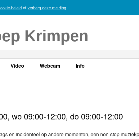
ookie-beleid
of
verberg deze melding
.
oep Krimpen
Video
Webcam
Info
s
en
LOK TV
Live webcam
Adres, telefoonnummer en
enten
LOK TV live
Opnames webcam
Adverteren
mma's
Video Krimpen aan den IJssel
Persberichten
00, wo 09:00-12:00, do 09:00-12:00
nboek
Bestuur
iddags en incidenteel op andere momenten, een non-stop muzie
Vacatures