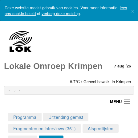
Deze website maakt gebruik van cookies. Voor meer informatie:
lees
×
ons cookie-beleid
of
verberg deze melding
.
Lokale Omroep Krimpen
7 aug '26
18.7°C / Geheel bewolkt in Krimpen
-
-
MENU
Programma
Uitzending gemist
Login
Fragmenten en interviews (361)
Afspeellijsten