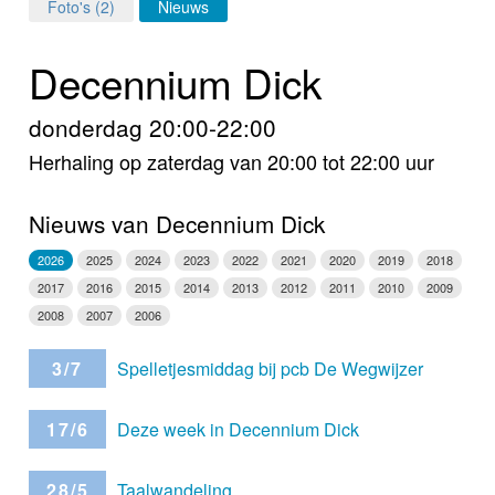
Home
Foto's (2)
Nieuws
Programma's
Decennium Dick
Nieuws
donderdag 20:00-22:00
Herhaling op zaterdag van 20:00 tot 22:00 uur
Foto's
Video
Nieuws van Decennium Dick
2026
2025
2024
2023
2022
2021
2020
2019
2018
Webcam
2017
2016
2015
2014
2013
2012
2011
2010
2009
2008
2007
2006
Info
3/7
Spelletjesmiddag bij pcb De Wegwijzer
17/6
Deze week in Decennium Dick
28/5
Taalwandeling