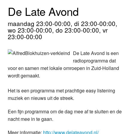
Home
De Late Avond
Programma's
maandag 23:00-00:00, di 23:00-00:00,
wo 23:00-00:00, do 23:00-00:00, vr
Nieuws
23:00-00:00
Foto's
De Late Avond is een
Video
radioprogramma dat
voor en samen met lokale omroepen in Zuid-Holland
Webcam
wordt gemaakt.
Info
Het is een programma met prachtige easy listening
muziek en nieuws uit de streek.
Een fijn programma om de dag mee af te sluiten en de
nacht mee in te gaan.
Meer informatie:
http://www.delateavond.nl/