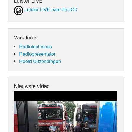
Luister LIVE
Luister LIVE naar de LOK
Vacatures
Radiotechnicus
Radiopresentator
Hoofd Uitzendingen
Nieuwste video