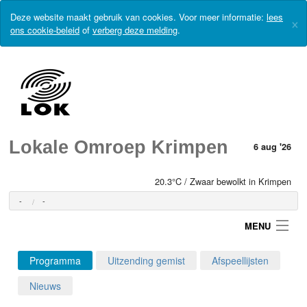
Deze website maakt gebruik van cookies. Voor meer informatie:
lees
×
ons cookie-beleid
of
verberg deze melding
.
Lokale Omroep Krimpen
6 aug '26
20.3°C / Zwaar bewolkt in Krimpen
-
-
MENU
Programma
Uitzending gemist
Afspeellijsten
Login
Nieuws