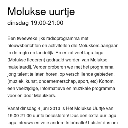
Home
Molukse uurtje
Programma's
dinsdag 19:00-21:00
Nieuws
Een tweewekelijks radioprogramma met
Foto's
nieuwsberichten en activiteiten die Molukkers aangaan
in de regio en landelijk. En er zal veel lagu-lagu
Video
(Molukse liederen) gedraaid worden van Molukse
makelaardij. Verder proberen we met het programma
Webcam
jong talent te laten horen, op verschillende gebieden.
(muziek, kunst, ondernemerschap, sport, etc) Kortom,
Info
een veelzijdige, informatieve en muzikale programma
voor en door Molukkers.
Vanaf dinsdag 4 juni 2013 is Het Molukse Uurtje van
19.00-21.00 uur te beluisteren! Dus een extra uur lagu-
lagu, nieuws en vele andere informatie! Luister dus om