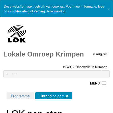
Deze website maakt gebruik van cookies. Voor meer informatie:
lees
×
ons cookie-beleid
of
verberg deze melding
.
Lokale Omroep Krimpen
6 aug '26
19.4°C / Onbewolkt in Krimpen
-
-
MENU
Programma
Uitzending gemist
Login
LOK non-stop