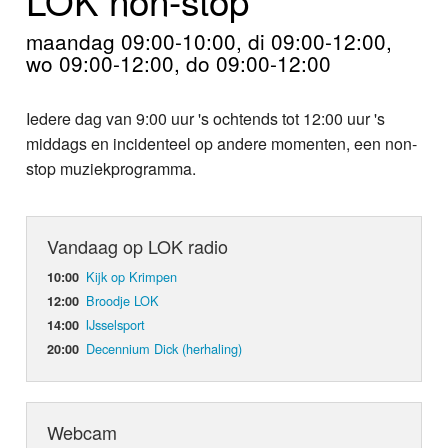
Home
maandag 09:00-10:00, di 09:00-12:00,
Programma's
wo 09:00-12:00, do 09:00-12:00
Nieuws
Iedere dag van 9:00 uur 's ochtends tot 12:00 uur 's
middags en incidenteel op andere momenten, een non-
Foto's
stop muziekprogramma.
Video
Vandaag op LOK radio
Webcam
Kijk op Krimpen
10:00
Info
Broodje LOK
12:00
IJsselsport
14:00
Decennium Dick (herhaling)
20:00
Webcam