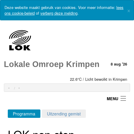
Deze website maakt gebruik van cookies. Voor meer informatie:
lees
×
ons cookie-beleid
of
verberg deze melding
.
Lokale Omroep Krimpen
8 aug '26
22.6°C / Licht bewolkt in Krimpen
-
-
MENU
Programma
Uitzending gemist
Login
LOK non-stop