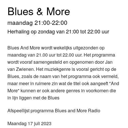
Home
Blues & More
Programma's
maandag 21:00-22:00
Nieuws
Herhaling op zondag van 21:00 tot 22:00 uur
Foto's
Blues And More wordt wekelijks uitgezonden op
maandag van 21.00 uur tot 22.00 uur. Het programma
Video
wordt vooraf samengesteld en opgenomen door Jan
van Zwienen. Het muziekgenre is vooral gericht op de
Webcam
Blues, zoals de naam van het programma ook vermeld,
maar meer in ruimere zin wat de titel ook aangeeft "And
Info
More" kunnen er ook andere genres in voorkomen die
in lijn liggen met de Blues
Afspeellijst programma Blues and More Radio
Maandag 17 juli 2023