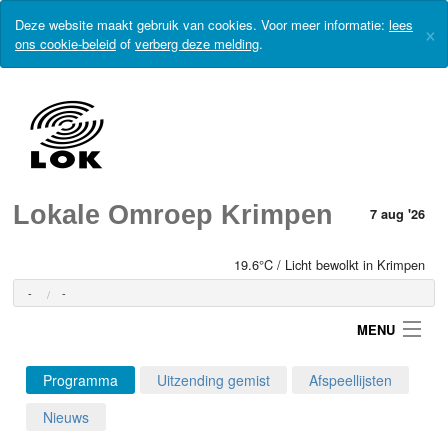
Deze website maakt gebruik van cookies. Voor meer informatie:
lees
×
ons cookie-beleid
of
verberg deze melding
.
Lokale Omroep Krimpen
7 aug '26
19.6°C / Licht bewolkt in Krimpen
-
-
MENU
Programma
Uitzending gemist
Afspeellijsten
Login
Nieuws