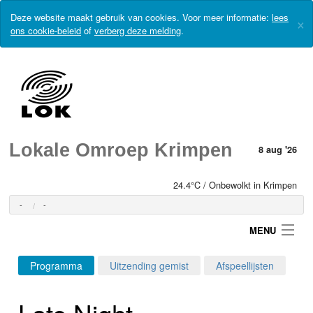
Deze website maakt gebruik van cookies. Voor meer informatie:
lees
×
ons cookie-beleid
of
verberg deze melding
.
Lokale Omroep Krimpen
8 aug '26
24.4°C / Onbewolkt in Krimpen
-
-
MENU
Programma
Uitzending gemist
Afspeellijsten
Login
Late Night