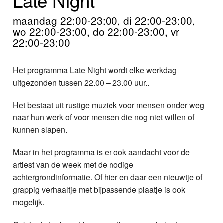
Home
maandag 22:00-23:00, di 22:00-23:00,
Programma's
wo 22:00-23:00, do 22:00-23:00, vr
22:00-23:00
Nieuws
Het programma Late Night wordt elke werkdag
Foto's
uitgezonden tussen 22.00 – 23.00 uur..
Video
Het bestaat uit rustige muziek voor mensen onder weg
naar hun werk of voor mensen die nog niet willen of
Webcam
kunnen slapen.
Info
Maar in het programma is er ook aandacht voor de
artiest van de week met de nodige
achtergrondinformatie. Of hier en daar een nieuwtje of
grappig verhaaltje met bijpassende plaatje is ook
mogelijk.