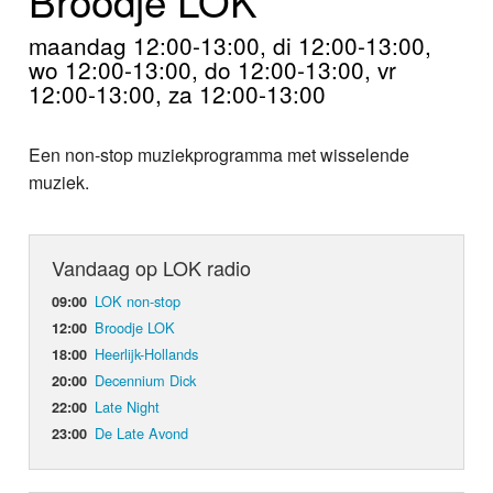
Home
maandag 12:00-13:00, di 12:00-13:00,
Programma's
wo 12:00-13:00, do 12:00-13:00, vr
12:00-13:00, za 12:00-13:00
Nieuws
Een non-stop muziekprogramma met wisselende
Foto's
muziek.
Video
Vandaag op LOK radio
Webcam
LOK non-stop
09:00
Info
Broodje LOK
12:00
Heerlijk-Hollands
18:00
Decennium Dick
20:00
Late Night
22:00
De Late Avond
23:00