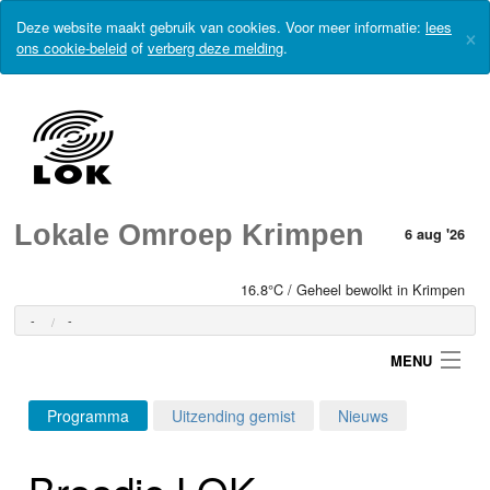
Deze website maakt gebruik van cookies. Voor meer informatie:
lees
×
ons cookie-beleid
of
verberg deze melding
.
Lokale Omroep Krimpen
6 aug '26
16.8°C / Geheel bewolkt in Krimpen
-
-
MENU
Programma
Uitzending gemist
Nieuws
Login
Broodje LOK