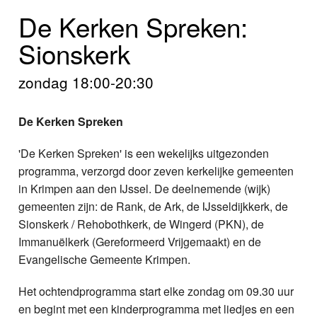
Home
De Kerken Spreken:
Programma's
Sionskerk
Nieuws
zondag 18:00-20:30
Foto's
De Kerken Spreken
Video
'De Kerken Spreken' is een wekelijks uitgezonden
programma, verzorgd door zeven kerkelijke gemeenten
Webcam
in Krimpen aan den IJssel. De deelnemende (wijk)
gemeenten zijn: de Rank, de Ark, de IJsseldijkkerk, de
Info
Sionskerk / Rehobothkerk, de Wingerd (PKN), de
Immanuëlkerk (Gereformeerd Vrijgemaakt) en de
Evangelische Gemeente Krimpen.
Het ochtendprogramma start elke zondag om 09.30 uur
en begint met een kinderprogramma met liedjes en een