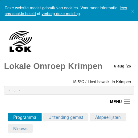
Deze website maakt gebruik van cookies. Voor meer informatie:
lees
×
ons cookie-beleid
of
verberg deze melding
.
Lokale Omroep Krimpen
6 aug '26
18.5°C / Licht bewolkt in Krimpen
-
-
MENU
Programma
Uitzending gemist
Afspeellijsten
Login
Nieuws