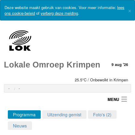
Deze website maakt gebruik van cookies. Voor meer informatie:
lees
×
ons cookie-beleid
of
verberg deze melding
.
Lokale Omroep Krimpen
9 aug '26
25.5°C / Onbewolkt in Krimpen
-
-
MENU
Programma
Uitzending gemist
Foto's (2)
Login
Nieuws