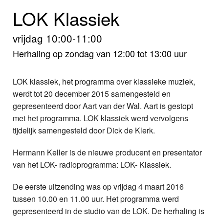
Home
LOK Klassiek
Programma's
vrijdag 10:00-11:00
Nieuws
Herhaling op zondag van 12:00 tot 13:00 uur
Foto's
LOK klassiek, het programma over klassieke muziek,
werdt tot 20 december 2015 samengesteld en
Video
gepresenteerd door Aart van der Wal. Aart is gestopt
met het programma. LOK klassiek werd vervolgens
Webcam
tijdelijk samengesteld door Dick de Klerk.
Info
Hermann Keller is de nieuwe producent en presentator
van het LOK- radioprogramma: LOK- Klassiek.
De eerste uitzending was op vrijdag 4 maart 2016
tussen 10.00 en 11.00 uur. Het programma werd
gepresenteerd in de studio van de LOK. De herhaling is