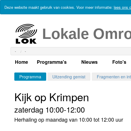
Deze website maakt gebruik van cookies. Voor meer informatie:
lees ons c
Lokale Omr
-
-
Home
Programma's
Nieuws
Foto's
Alle dagen
Actueel Lokaal Nieuw
Algeme
Programma
Uitzending gemist
Fragmenten en int
Weekschema
LOK nieuws
Evenem
Kijk op Krimpen
Per dag
Kabelkrant
Progra
Maandag
zaterdag 10:00-12:00
Alle programma's
Columns
Smoele
Dinsdag
Herhaling op maandag van 10:00 tot 12:00 uur
Uitzending gemist?
RSS feed
Woensdag