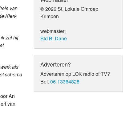
iels van
© 2026 St. Lokale Omroep
e Klerk
Krimpen
webmaster:
 zal hij
Sid B. Dane
et
Adverteren?
 werk als
Adverteren op LOK radio of TV?
het schema
Bel:
06-13364828
door An
ert van