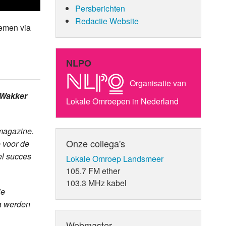
Persberichten
Redactie Website
nemen via
NLPO
Organisatie van
Wakker
Lokale Omroepen in Nederland
magazine.
Onze collega's
 voor de
el succes
Lokale Omroep Landsmeer
105.7 FM ether
103.3 MHz kabel
ie
a werden
Webmaster