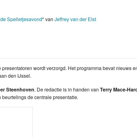
Programmabeleid Bepalen
& de Spelletjesavond
" van
Jeffrey van der Elst
Weerman
Over Krimpen a/d IJssel
 presentatoren wordt verzorgd. Het programma bevat nieuws en
an den IJssel.
der Steenhoven
. De redactie is in handen van
Terry Mace-Ha
beurtelings de centrale presentatie.