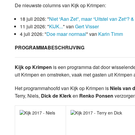
De nieuwste columns van Kijk op Krimpen:
Luister LOK Live
Donderdag
18 juli 2026: "
Niet “Aan Zet”, maar “Uitstel van Zet“? 
LOK schijf
Vrijdag
11 juli 2026: "
KIJK...
" van
Gert Visser
4 juli 2026: "
Doe maar normaal
" van
Karin Timm
Oude LOK programma's
Zaterdag
PROGRAMMABESCHRIJVING
Zondag
Kijk op Krimpen
is een programma dat door wisselende
uit Krimpen en omstreken, vaak met gasten uit Krimpen a
Het programmahoofd van Kijk op Krimpen is
Niels van 
Terry, Niels,
Dick de Klerk
en
Renko Ponsen
verzorgen 