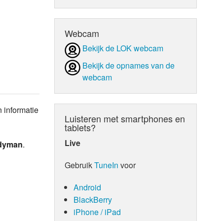
d Orgaan
Webcam
Bekijk de LOK webcam
Bekijk de opnames van de
webcam
 informatie
Luisteren met smartphones en
tablets?
Live
rdyman
.
Gebruik
TuneIn
voor
Android
BlackBerry
iPhone / iPad