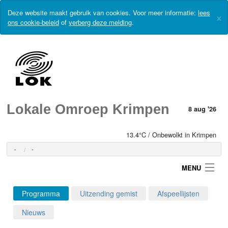
Deze website maakt gebruik van cookies. Voor meer informatie:
lees
×
ons cookie-beleid
of
verberg deze melding
.
Lokale Omroep Krimpen
8 aug '26
13.4°C / Onbewolkt in Krimpen
-
-
MENU
Programma
Uitzending gemist
Afspeellijsten
Login
Nieuws