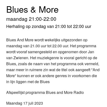
Home
Blues & More
Programma's
maandag 21:00-22:00
Nieuws
Herhaling op zondag van 21:00 tot 22:00 uur
Foto's
Blues And More wordt wekelijks uitgezonden op
maandag van 21.00 uur tot 22.00 uur. Het programma
Video
wordt vooraf samengesteld en opgenomen door Jan
van Zwienen. Het muziekgenre is vooral gericht op de
Webcam
Blues, zoals de naam van het programma ook vermeld,
maar meer in ruimere zin wat de titel ook aangeeft "And
Info
More" kunnen er ook andere genres in voorkomen die
in lijn liggen met de Blues
Afspeellijst programma Blues and More Radio
Maandag 17 juli 2023