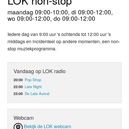
Home
maandag 09:00-10:00, di 09:00-12:00,
Programma's
wo 09:00-12:00, do 09:00-12:00
Nieuws
Iedere dag van 9:00 uur 's ochtends tot 12:00 uur 's
middags en incidenteel op andere momenten, een non-
Foto's
stop muziekprogramma.
Video
Vandaag op LOK radio
Webcam
Pop Shop
20:00
Info
Late Night
22:00
De Late Avond
23:00
Webcam
Bekijk de LOK webcam