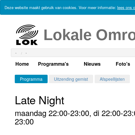
Deze website maakt gebruik van cookies. Voor meer informatie:
lees ons c
Lokale Omr
-
-
Home
Programma's
Nieuws
Foto's
Alle dagen
Actueel Lokaal Nieuw
Algeme
Programma
Uitzending gemist
Afspeellijsten
Weekschema
LOK nieuws
Evenem
Late Night
Per dag
Kabelkrant
Progra
Maandag
maandag 22:00-23:00, di 22:00-23:0
Alle programma's
Columns
Smoele
Dinsdag
23:00
Uitzending gemist?
RSS feed
Woensdag