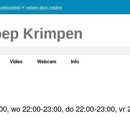
ookie-beleid
of
verberg deze melding
.
oep Krimpen
Video
Webcam
Info
s
en
LOK TV
Live webcam
Adres, telefoonnummer en
enten
LOK TV live
Opnames webcam
Adverteren
mma's
Video Krimpen aan den IJssel
Persberichten
0, wo 22:00-23:00, do 22:00-23:00, vr 
nboek
Bestuur
Vacatures