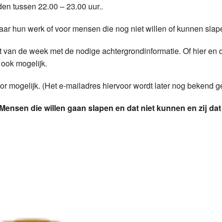
en tussen 22.00 – 23.00 uur..
Programmabeleid Bepalen
aar hun werk of voor mensen die nog niet willen of kunnen slap
Weerman
t van de week met de nodige achtergrondinformatie. Of hier en 
Over Krimpen a/d IJssel
 ook mogelijk.
or mogelijk. (Het e-mailadres hiervoor wordt later nog bekend g
Mensen die willen gaan slapen en dat niet kunnen en zij dat