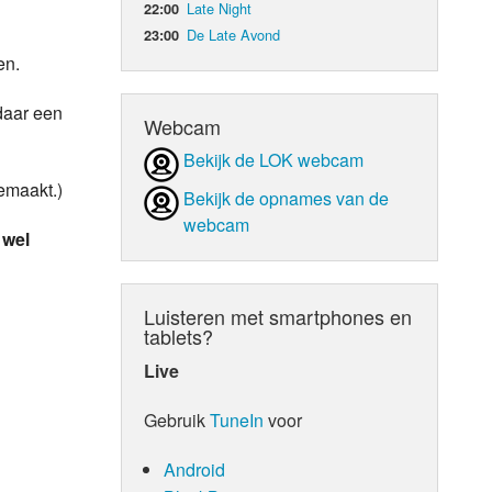
Late Night
22:00
De Late Avond
23:00
d Orgaan
en.
daar een
Webcam
Bekijk de LOK webcam
emaakt.)
Bekijk de opnames van de
webcam
 wel
Luisteren met smartphones en
tablets?
Live
Gebruik
TuneIn
voor
Android