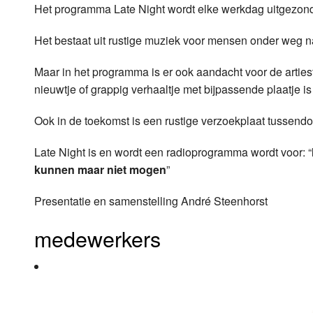
Het programma Late Night wordt elke werkdag uitgezond
Luister LOK Live
Donderdag
Het bestaat uit rustige muziek voor mensen onder weg n
LOK schijf
Vrijdag
Maar in het programma is er ook aandacht voor de arties
Oude LOK programma's
Zaterdag
nieuwtje of grappig verhaaltje met bijpassende plaatje is
Zondag
Ook in de toekomst is een rustige verzoekplaat tussendo
Late Night is en wordt een radioprogramma wordt voor: “
kunnen maar niet mogen
”
Presentatie en samenstelling André Steenhorst
medewerkers