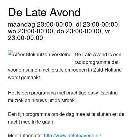
Home
De Late Avond
Programma's
maandag 23:00-00:00, di 23:00-00:00,
wo 23:00-00:00, do 23:00-00:00, vr
Nieuws
23:00-00:00
Foto's
De Late Avond is een
Video
radioprogramma dat
voor en samen met lokale omroepen in Zuid-Holland
Webcam
wordt gemaakt.
Info
Het is een programma met prachtige easy listening
muziek en nieuws uit de streek.
Een fijn programma om de dag mee af te sluiten en de
nacht mee in te gaan.
Meer informatie:
http://www.delateavond.nl/