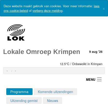
Deze website maakt gebruik van cookies. Voor meer informatie:
lees
×
ons cookie-beleid
of
verberg deze melding
.
Lokale Omroep Krimpen
9 aug '26
12.5°C / Onbewolkt in Krimpen
-
-
MENU
Programma
Komende uitzendingen
Login
Uitzending gemist
Nieuws