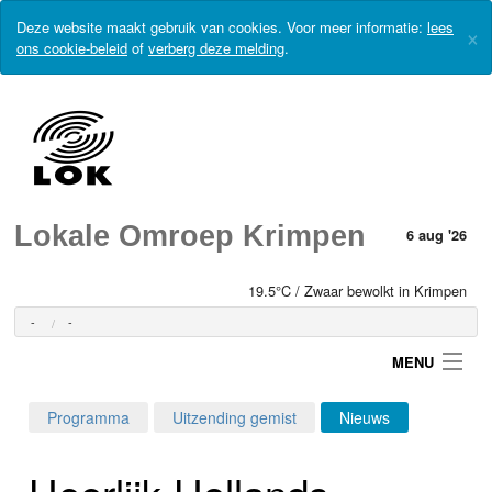
Deze website maakt gebruik van cookies. Voor meer informatie:
lees
×
ons cookie-beleid
of
verberg deze melding
.
Lokale Omroep Krimpen
6 aug '26
19.5°C / Zwaar bewolkt in Krimpen
-
-
MENU
Programma
Uitzending gemist
Nieuws
Login
Heerlijk-Hollands