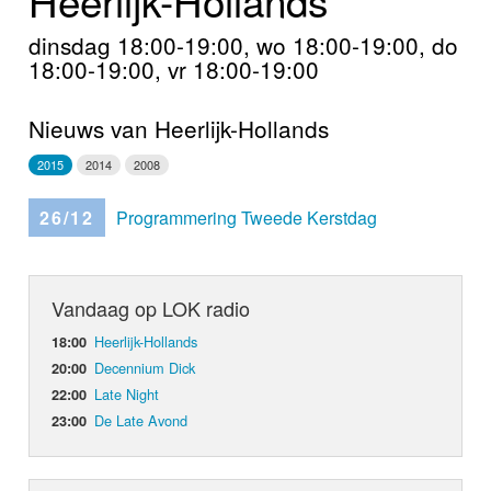
Home
dinsdag 18:00-19:00, wo 18:00-19:00, do
Programma's
18:00-19:00, vr 18:00-19:00
Nieuws
Nieuws van Heerlijk-Hollands
Foto's
2015
2014
2008
Video
26/12
Programmering Tweede Kerstdag
Webcam
Vandaag op LOK radio
Info
Heerlijk-Hollands
18:00
Decennium Dick
20:00
Late Night
22:00
De Late Avond
23:00