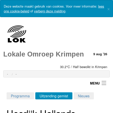
Deze website maakt gebruik van cookies. Voor meer informatie:
lees
×
ons cookie-beleid
of
verberg deze melding
.
Lokale Omroep Krimpen
9 aug '26
30.2°C / Half bewolkt in Krimpen
-
-
MENU
Programma
Uitzending gemist
Nieuws
Login
Heerlijk-Hollands