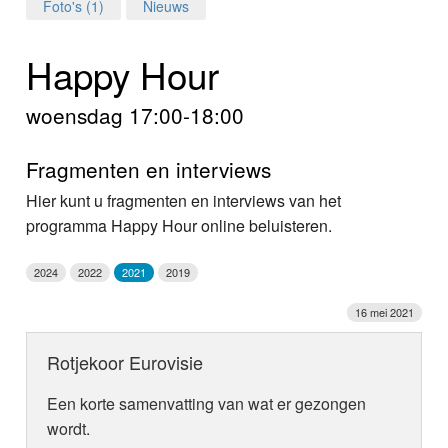
Home
Foto's (1)
Nieuws
Programma's
Happy Hour
Nieuws
woensdag 17:00-18:00
Foto's
Fragmenten en interviews
Video
Hier kunt u fragmenten en interviews van het
programma Happy Hour online beluisteren.
Webcam
2024
2022
2021
2019
Info
16 mei 2021
Rotjekoor Eurovisie
Een korte samenvatting van wat er gezongen
wordt.