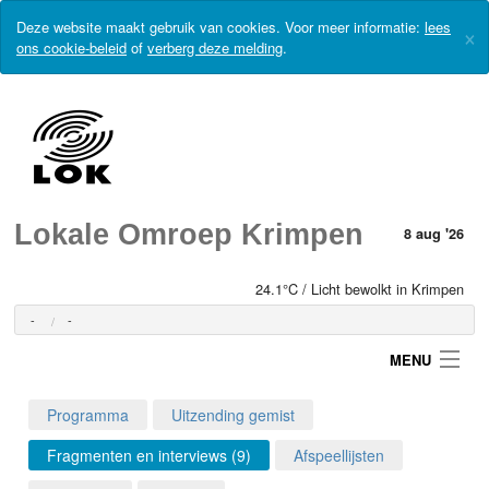
Deze website maakt gebruik van cookies. Voor meer informatie:
lees
×
ons cookie-beleid
of
verberg deze melding
.
Lokale Omroep Krimpen
8 aug '26
24.1°C / Licht bewolkt in Krimpen
-
-
MENU
Programma
Uitzending gemist
Login
Fragmenten en interviews (9)
Afspeellijsten