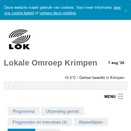
Deze website maakt gebruik van cookies. Voor meer informatie:
lees
×
ons cookie-beleid
of
verberg deze melding
.
Lokale Omroep Krimpen
7 aug '26
15.5°C / Geheel bewolkt in Krimpen
-
-
MENU
Programma
Uitzending gemist
Login
Fragmenten en interviews (9)
Afspeellijsten